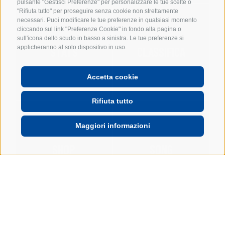
pulsante "Gestisci Preferenze" per personalizzare le tue scelte o
"Rifiuta tutto" per proseguire senza cookie non strettamente
necessari. Puoi modificare le tue preferenze in qualsiasi momento
cliccando sul link "Preferenze Cookie" in fondo alla pagina o
sull'icona dello scudo in basso a sinistra. Le tue preferenze si
applicheranno al solo dispositivo in uso.
STATS
CLASSIFICA
Accetta cookie
Rifiuta tutto
Maggiori informazioni
SHOP
SONG