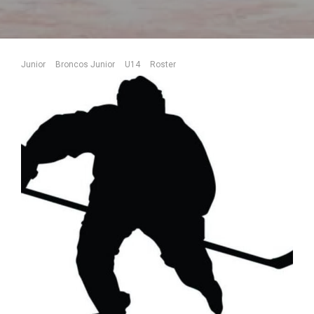
Junior
Broncos Junior
U14
Roster