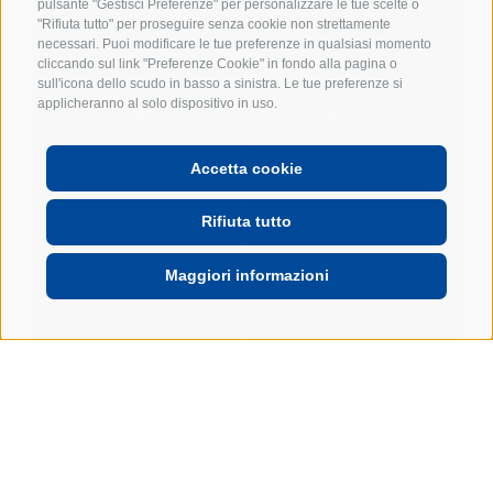
pulsante "Gestisci Preferenze" per personalizzare le tue scelte o
"Rifiuta tutto" per proseguire senza cookie non strettamente
necessari. Puoi modificare le tue preferenze in qualsiasi momento
cliccando sul link "Preferenze Cookie" in fondo alla pagina o
sull'icona dello scudo in basso a sinistra. Le tue preferenze si
applicheranno al solo dispositivo in uso.
STATS
CLASSIFICA
Accetta cookie
Rifiuta tutto
Maggiori informazioni
SHOP
SONG