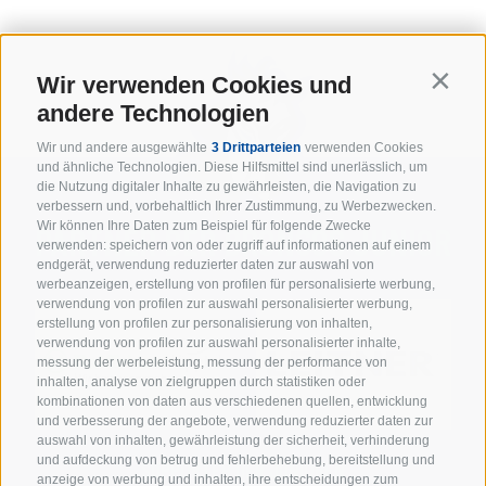
Wir verwenden Cookies und
Contin
andere Technologien
Wir und andere ausgewählte
3 Drittparteien
verwenden Cookies
und ähnliche Technologien. Diese Hilfsmittel sind unerlässlich, um
die Nutzung digitaler Inhalte zu gewährleisten, die Navigation zu
verbessern und, vorbehaltlich Ihrer Zustimmung, zu Werbezwecken.
Wir können Ihre Daten zum Beispiel für folgende Zwecke
PARTNER DER BRONCOS JUNIOR
verwenden: speichern von oder zugriff auf informationen auf einem
endgerät, verwendung reduzierter daten zur auswahl von
werbeanzeigen, erstellung von profilen für personalisierte werbung,
verwendung von profilen zur auswahl personalisierter werbung,
erstellung von profilen zur personalisierung von inhalten,
verwendung von profilen zur auswahl personalisierter inhalte,
messung der werbeleistung, messung der performance von
inhalten, analyse von zielgruppen durch statistiken oder
kombinationen von daten aus verschiedenen quellen, entwicklung
und verbesserung der angebote, verwendung reduzierter daten zur
auswahl von inhalten, gewährleistung der sicherheit, verhinderung
und aufdeckung von betrug und fehlerbehebung, bereitstellung und
SUPPORTER DER JUNIOREN
anzeige von werbung und inhalten, ihre entscheidungen zum