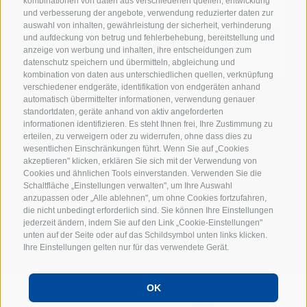
kombinationen von daten aus verschiedenen quellen, entwicklung
und verbesserung der angebote, verwendung reduzierter daten zur
auswahl von inhalten, gewährleistung der sicherheit, verhinderung
und aufdeckung von betrug und fehlerbehebung, bereitstellung und
anzeige von werbung und inhalten, ihre entscheidungen zum
datenschutz speichern und übermitteln, abgleichung und
kombination von daten aus unterschiedlichen quellen, verknüpfung
verschiedener endgeräte, identifikation von endgeräten anhand
SUPPORTER DER JUNIOREN
automatisch übermittelter informationen, verwendung genauer
standortdaten, geräte anhand von aktiv angeforderten
informationen identifizieren. Es steht Ihnen frei, Ihre Zustimmung zu
erteilen, zu verweigern oder zu widerrufen, ohne dass dies zu
wesentlichen Einschränkungen führt. Wenn Sie auf „Cookies
akzeptieren" klicken, erklären Sie sich mit der Verwendung von
Cookies und ähnlichen Tools einverstanden. Verwenden Sie die
Schaltfläche „Einstellungen verwalten", um Ihre Auswahl
anzupassen oder „Alle ablehnen", um ohne Cookies fortzufahren,
die nicht unbedingt erforderlich sind. Sie können Ihre Einstellungen
jederzeit ändern, indem Sie auf den Link „Cookie-Einstellungen"
unten auf der Seite oder auf das Schildsymbol unten links klicken.
Ihre Einstellungen gelten nur für das verwendete Gerät.
OK
POWERED BY